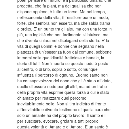
poter pensare un futuro: è il paradosso umano, che
progetta, che fa piani, ma dei quali sa che non
dispone appieno, è tutto un forse. Ma nel tempo,
nell’economia della vita, il Tessitore pone un nodo,
forte, che sembra non esserci, ma che salda trama
e ordito. E’ un punto tra gli altri, ma con una forza in
più, una logicità che non facilmente si intuisce, ma
che diventa chiara nel dispiegarsi della storia. E’ la
vita di quegli uomini e donne che segnano nella
piattezza di un’esistenza fuori dal comune, sebbene
immersi nella quotidianità frettolosa e banale, la
storia di tutti. Non importa se questo nodo è posto
al centro, o di lato, sopra o sotto, comunque
influenza il percorso di ognuno. L’uomo santo non
ha consapevolezza del dono che gli è stato affidato,
quello di essere nodo per gli altri, ma ad un tratto
della propria vita esprime quella forza a cui è stato
chiamato per realizzare quel percorso
inevitabilmente bello. Non si tira indietro di fronte
all’inevitabile e diventa testimone di quella cura che
solo un amante ha del proprio lavoro. Il santo è lì
per suscitare, evocare, gridare a tutti proprio
questa volontà di Amare e di Amore. E un santo è