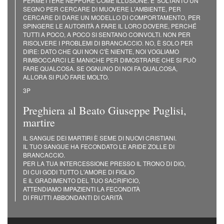
PERMETTERE NEPPURE COME ILLUSIONE. E' SOLTANTO UN
SEGNO PER CERCARE DI MUOVERE L'AMBIENTE, PER
CERCARE DI DARE UN MODELLO DI COMPORTAMENTO, PER
SPINGERE LE AUTORITÀ A FARE IL LORO DOVERE, PERCHÉ
TUTTI A POCO, A POCO SI SENTANO COINVOLTI. NON PER
RISOLVERE I PROBLEMI DI BRANCACCIO. NO, È SOLO PER
DIRE: DATO CHE QUI NON C'È NIENTE, NOI VOGLIAMO
RIMBOCCARCI LE MANICHE PER DIMOSTRARE CHE SI PUÒ
FARE QUALCOSA. SE OGNUNO DI NOI FA QUALCOSA,
ALLORA SI PUÒ FARE MOLTO.
3P
Preghiera al Beato Giuseppe Puglisi,
martire
IL SANGUE DEI MARTIRI È SEME DI NUOVI CRISTIANI.
IL TUO SANGUE HA FECONDATO LE ARIDE ZOLLE DI
BRANCACCIO.
PER LA TUA INTERCESSIONE PRESSO IL TRONO DI DIO,
DI CUI GODI TUTTO L'AMORE DI FIGLIO
E IL GRADIMENTO DEL TUO SACRIFICIO,
ATTENDIAMO IMPAZIENTI LA FECONDITÀ
DI FRUTTI ABBONDANTI DI CARITÀ