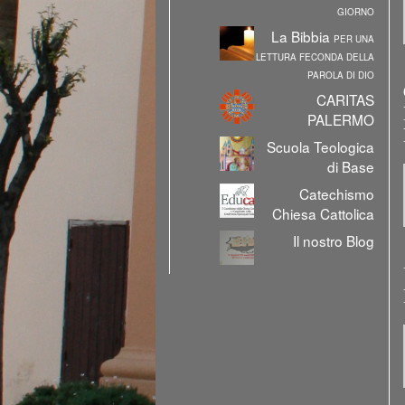
GIORNO
La Bibbia
PER UNA
LETTURA FECONDA DELLA
PAROLA DI DIO
CARITAS
PALERMO
Scuola Teologica
di Base
Catechismo
Chiesa Cattolica
Il nostro Blog