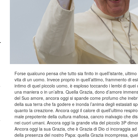
Forse qualcuno pensa che tutto sia finito in quell’istante, ultimo 
vita di un uomo. Invece proprio in quell’attimo, frammento di esi
intimo di quel piccolo uomo, è esploso toccando i lembi di quei c
una maniera o in un’altra. Quella Grazia, dono d’amore immenso
del Suo amore, ancora oggi si spande come profumo che inebri
della sua terra che fa godere e inonda l’anima degli estasiati sp
quanto la creazione. Ancora oggi il calore di quell’ultimo respiro
male prepotente della cultura mafiosa, cancro malvagio che dis
nei cuori umani. Ancora oggi la grande vita del piccolo 3P dimos
Ancora oggi la sua Grazia, che è Grazia di Dio ci incoraggia ad
della presenza del nostro Papa: quella Grazia incompresa, quel